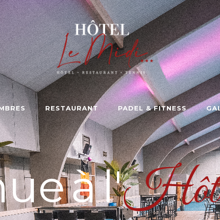
MBRES
RESTAURANT
PADEL & FITNESS
GA
e à l'