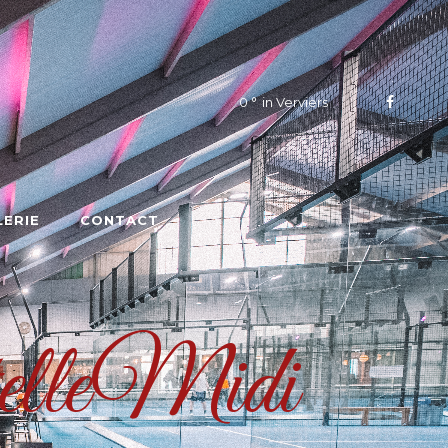
0
in Verviers
LERIE
CONTACT