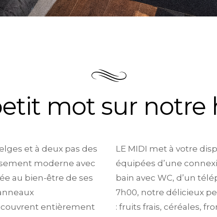
etit mot sur notre 
belges et à deux pas des
LE MIDI met à votre dis
lissement moderne avec
équipées d’une connexion
e au bien-être de ses
bain avec WC, d’un tél
panneaux
7h00, notre délicieux p
i couvrent entièrement
: fruits frais, céréales,