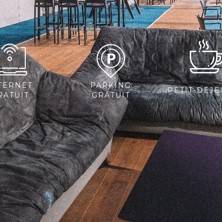
TERNET
PARKING
PETIT-DÉJ
RATUIT
GRATUIT