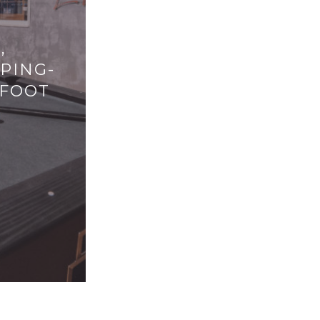
,
 PING-
-FOOT