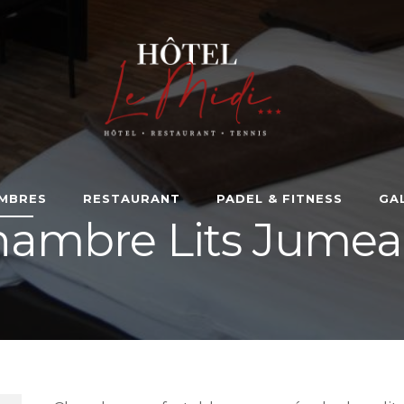
MBRES
RESTAURANT
PADEL & FITNESS
GA
ambre Lits Jume