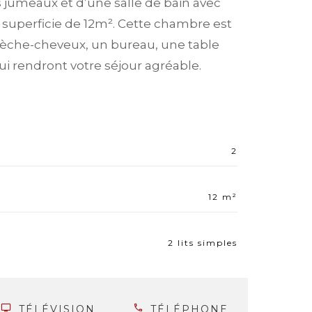
jumeaux et d’une salle de bain avec
superficie de 12m². Cette chambre est
sèche-cheveux, un bureau, une table
i rendront votre séjour agréable.
2
12 m²
2 lits simples
TÉLÉVISION
TÉLÉPHONE